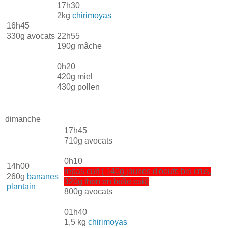
17h30
2kg
chirimoyas
16h45
330g avocats
22h55
190g mâche
0h20
420g miel
430g pollen
dimanche
17h45
710g avocats
0h10
14h00
repas cuit ( 140g jaunes d'oeufs bio crus,
260g
bananes
320g thon en boîte cuit)
plantain
800g avocats
01h40
1,5 kg
chirimoyas