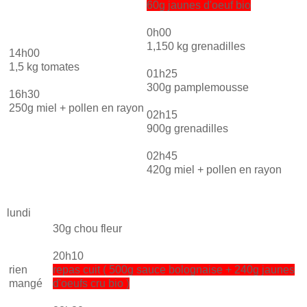
60g jaunes d'oeuf bio
0h00
1,150 kg grenadilles
14h00
1,5 kg tomates
01h25
300g pamplemousse
16h30
250g miel + pollen en rayon
02h15
900g grenadilles
02h45
420g miel + pollen en rayon
lundi
30g chou fleur
20h10
rien
repas cuit ( 500g sauce bolognaise + 240g jaunes
mangé
d'oeufs cru bio )