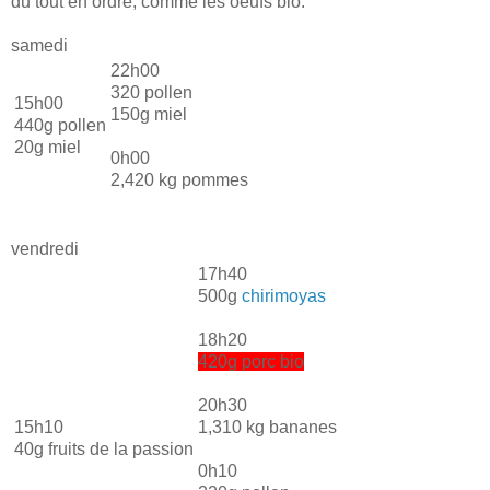
du tout en ordre, comme les oeufs bio.
samedi
22h00
320 pollen
15h00
150g miel
440g pollen
20g miel
0h00
2,420 kg pommes
vendredi
17h40
500g
chirimoyas
18h20
420g porc bio
20h30
15h10
1,310 kg bananes
40g fruits de la passion
0h10