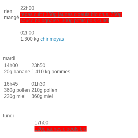
22h00
rien
repas cuit ( 250g jaunes d'oeufs bio crus, 750g
mangé
sauce bolognaise, 300g petits pois cuits)
02h00
1,300 kg
chirimoyas
mardi
14h00
23h50
20g banane
1,410 kg pommes
16h45
01h30
360g pollen
210g pollen
220g miel
360g miel
lundi
17h00
120g jaunes d'oeufs bio