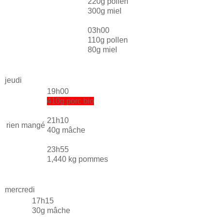
220g pollen
300g miel
03h00
110g pollen
80g miel
jeudi
19h00
410g porc bio
21h10
rien mangé
40g mâche
23h55
1,440 kg pommes
mercredi
17h15
30g mâche