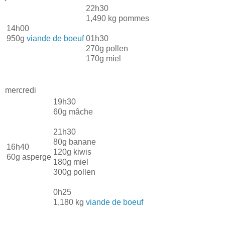
22h30
1,490 kg pommes
14h00
950g
viande de boeuf
01h30
270g pollen
170g miel
mercredi
19h30
60g mâche
21h30
80g banane
16h40
120g kiwis
60g asperge
180g miel
300g pollen
0h25
1,180 kg
viande de boeuf