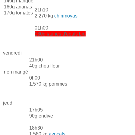
140g mangue
160g ananas
21h10
170g tomates
2,270 kg
chirimoyas
01h00
130g jaunes d'oeufs bio
vendredi
21h00
40g chou fleur
rien mangé
0h00
1,570 kg pommes
jeudi
17h05
90g endive
18h30
1,580 kg
avocats