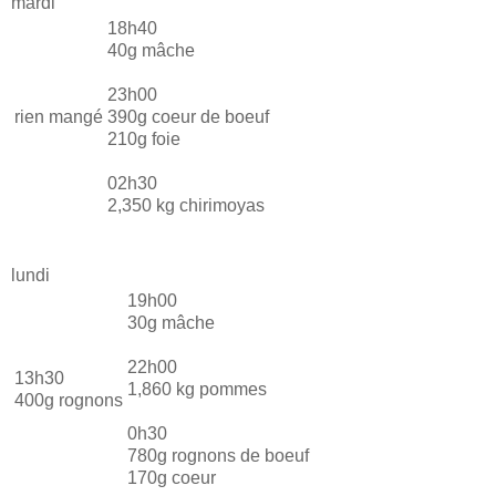
mardi
18h40
40g mâche
23h00
rien mangé
390g coeur de boeuf
210g foie
02h30
2,350 kg chirimoyas
lundi
19h00
30g mâche
22h00
13h30
1,860 kg pommes
400g rognons
0h30
780g rognons de boeuf
170g coeur