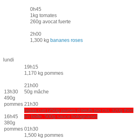
0h45
1kg tomates
260g avocat fuerte
2h00
1,300 kg
bananes roses
lundi
19h15
1,170 kg pommes
21h00
13h30
50g mâche
490g
pommes
21h30
repas cuit (250g jaunes d'oeufs bio cru, 320g thon
16h45
en boîte, 500g sauce bolognaise)
380g
pommes
01h30
1,500 kg pommes