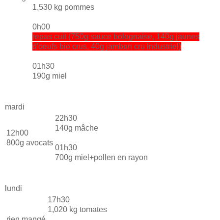
1,530 kg pommes
0h00
repas cuit (750g sauce bolognaise, 140g jaunes
d'oeufs bio crus, 40g jambon cru industriel)
01h30
190g miel
mardi
22h30
140g mâche
12h00
800g avocats
01h30
700g miel+pollen en rayon
lundi
17h30
1,020 kg tomates
rien mangé