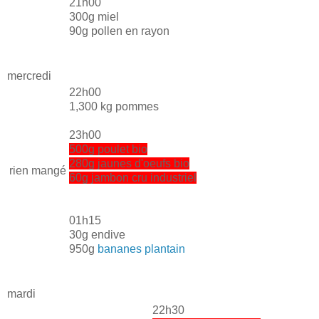
21h00
300g miel
90g pollen en rayon
mercredi
22h00
1,300 kg pommes
23h00
500g poulet bio
280g jaunes d'oeufs bio
rien mangé
60g jambon cru industriel
01h15
30g endive
950g
bananes plantain
mardi
22h30